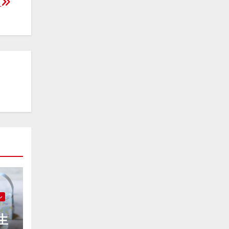
に
ル
生