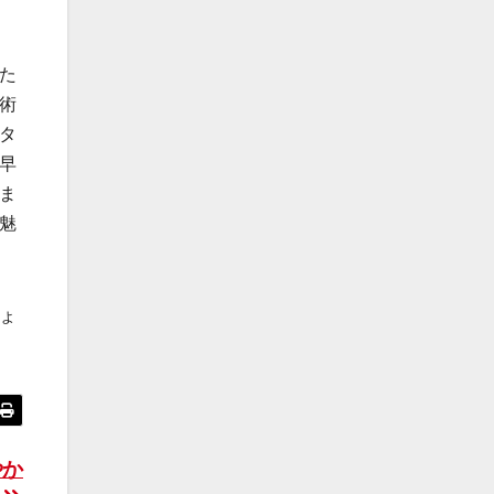
た
術
タ
早
ま
魅
ょ
やか