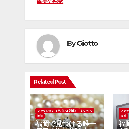
統美の秘密
稿
ナ
ビ
ゲ
By
Giotto
ー
シ
ョ
Related Post
ン
ファッション（アパレル関連）
レンタル
ファ
振袖
振袖
福岡で見つける唯一
福