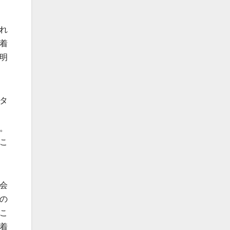
れ
着
明
タ
。
こ
会
の
こ
着