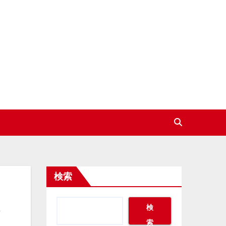
検索
レ
検
索