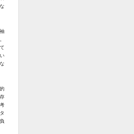
な
袖
。
て
い
な
的
存
考
タ
負