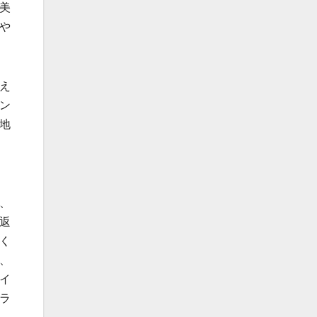
美
や
え
ン
地
、
返
く
、
イ
ラ