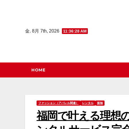
コ
ン
テ
ン
金. 8月 7th, 2026
11:36:29 AM
ツ
へ
ス
キ
HOME
ッ
プ
ファッション（アパレル関連）
レンタル
振袖
福岡で叶える理想